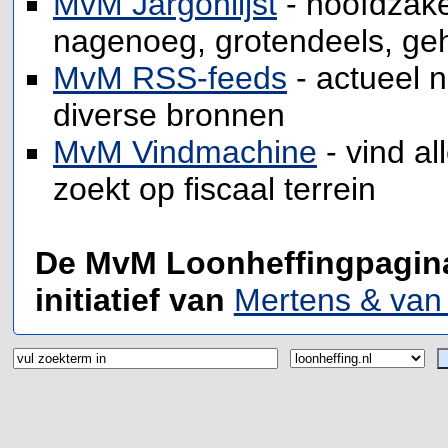
MvM Jargonlijst
- hoofdzakel
nagenoeg, grotendeels, gehe
MvM RSS-feeds
- actueel n
diverse bronnen
MvM Vindmachine
- vind al
zoekt op fiscaal terrein
De MvM Loonheffingpagina
initiatief van
Mertens & van