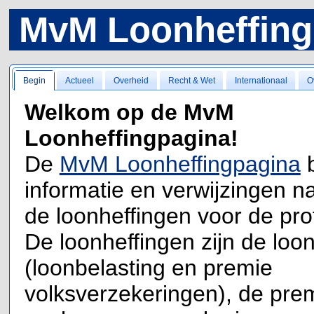
MvM Loonheffing
Begin
Actueel
Overheid
Recht & Wet
Internationaal
O
Welkom op de MvM
Loonheffingpagina!
De
MvM Loonheffingpagina
b
informatie en verwijzingen na
de loonheffingen voor de pro
De loonheffingen zijn de loon
(loonbelasting en premie
volksverzekeringen), de pre